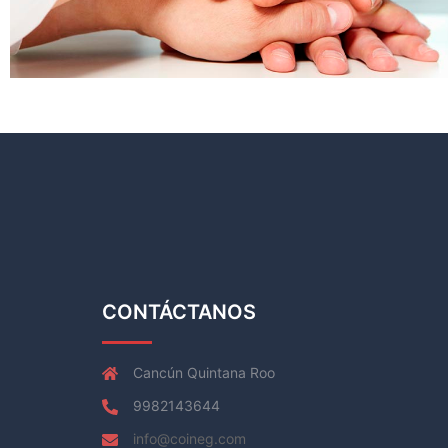
CONTÁCTANOS
Cancún Quintana Roo
9982143644
info@coineg.com